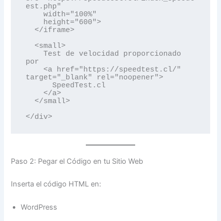
est.php"

    width="100%"

    height="600">

  </iframe>

  <small>

    Test de velocidad proporcionado 
por

    <a href="https://speedtest.cl/" 
target="_blank" rel="noopener">

      SpeedTest.cl

    </a>

  </small>

Paso 2: Pegar el Código en tu Sitio Web
Inserta el código HTML en:
WordPress